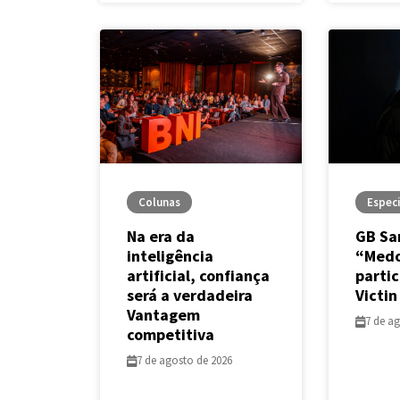
Colunas
Especi
Na era da
GB Sa
inteligência
“Medo
artificial, confiança
parti
será a verdadeira
Victin
Vantagem
7 de a
competitiva
7 de agosto de 2026