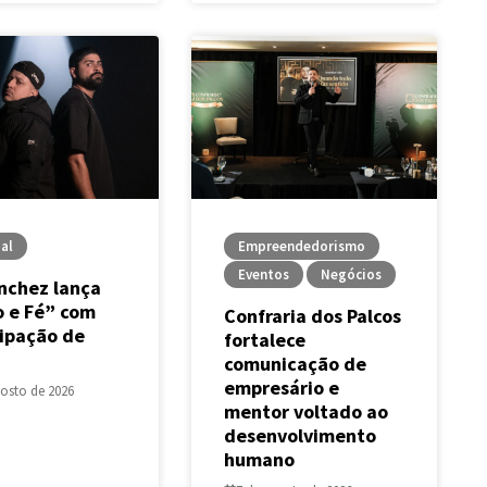
al
Empreendedorismo
Eventos
Negócios
nchez lança
 e Fé” com
Confraria dos Palcos
cipação de
fortalece
comunicação de
empresário e
gosto de 2026
mentor voltado ao
desenvolvimento
humano