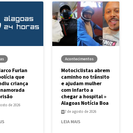
ias
Acontecimentos
Marco Furlan
Motociclistas abrem
polícia que
caminho no trânsito
ndiu criança
e ajudam mulher
 namorada
com infarto a
prisão
chegar a hospital »
Alagoas Notícia Boa
gosto de 2026
7 de agosto de 2026
AIS
LEIA MAIS