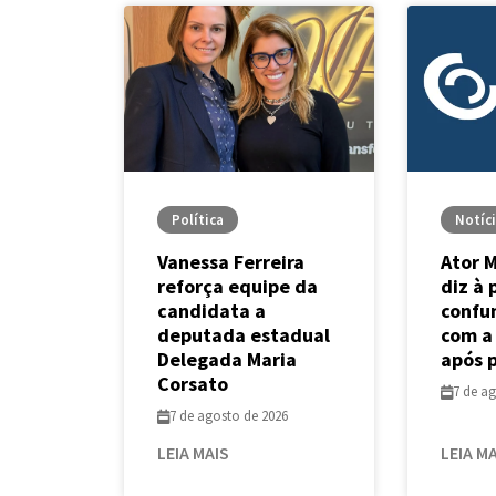
Política
Notíc
Vanessa Ferreira
Ator 
reforça equipe da
diz à 
candidata a
confu
deputada estadual
com a
Delegada Maria
após 
Corsato
7 de a
7 de agosto de 2026
LEIA MAIS
LEIA M