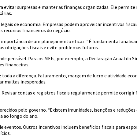
a evitar surpresas e manter as finanças organizadas. Ele permite
árias.
 legais de economia. Empresas podem aproveitar incentivos fiscais
os recursos financeiros do negócio.
a a importância de um planejamento eficaz. “É fundamental analis
as obrigações fiscais e evite problemas futuros.
dispensável. Para os MEIs, por exemplo, a Declaração Anual do Si
s financeiras.
 toda a diferença. Faturamento, margem de lucro e atividade eco
r multas inesperadas.
. Revisar contas e registros fiscais regularmente permite corrigi
recidos pelo governo. “Existem imunidades, isenções e reduções d
a ao longo do ano.
 eventos. Outros incentivos incluem benefícios fiscais para espor
ícios.