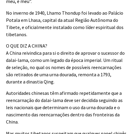
meu, é meu”.
No inverno de 1940, Lhamo Thondup foi levado ao Palácio
Potala em Lhasa, capital da atual Região Autônoma do
Tibete, e oficialmente instalado como líder espiritual dos
tibetanos.
O QUE DIZ A CHINA?
A China reivindica para si o direito de aprovar o sucessor do
dalai-lama, como um legado da época imperial. Um ritual
de seleção, no qual os nomes de possíveis reencarnações
são retirados de uma urna dourada, remonta a 1793,
durante a dinastia Qing.
Autoridades chinesas têm afirmado repetidamente que a
reencarnação do dalai-lama deve ser decidida seguindo as
leis nacionais que determinam o uso da urna dourada e o
nascimento das reencarnações dentro das fronteiras da
China.
Mas muitos tibetanos suspeitam que qualquer papel chinês