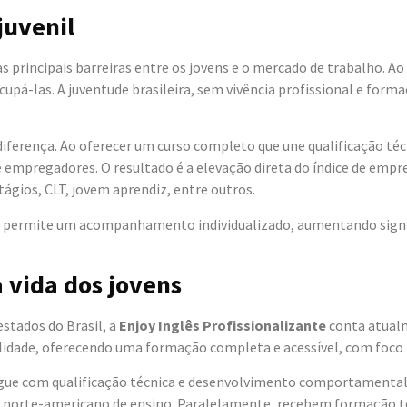
juvenil
 principais barreiras entre os jovens e o mercado de trabalho. 
pá-las. A juventude brasileira, sem vivência profissional e for
diferença. Ao oferecer um curso completo que une qualificação t
 e empregadores. O resultado é a elevação direta do índice de emp
ágios, CLT, jovem aprendiz, entre outros.
des permite um acompanhamento individualizado, aumentando sign
a vida dos jovens
estados do Brasil, a
Enjoy Inglês Profissionalizante
conta atualm
lidade, oferecendo uma formação completa e acessível, com foco
ngue com qualificação técnica e desenvolvimento comportamental.
ma norte-americano de ensino. Paralelamente, recebem formação