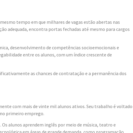
Ao mesmo tempo em que milhares de vagas estão abertas nas
mação adequada, encontra portas fechadas até mesmo para cargos
écnica, desenvolvimento de competências socioemocionais e
regabilidade entre os alunos, com um índice crescente de
ificativamente as chances de contratação e a permanência dos
ente com mais de vinte mil alunos ativos. Seu trabalho é voltado
 no primeiro emprego.
 Os alunos aprendem inglês por meio de música, teatro e
 tecnológica em áreas de grande demanda, como programação,