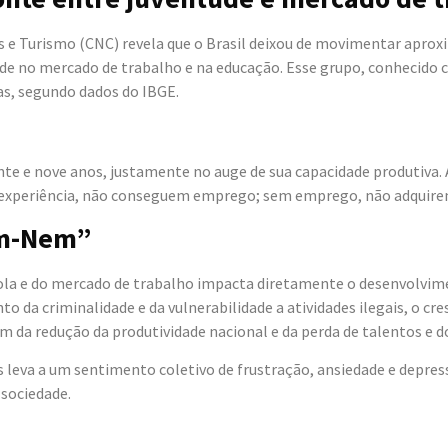
 e Turismo (CNC) revela que o Brasil deixou de movimentar aprox
ventude no mercado de trabalho e na educação. Esse grupo, conhec
as, segundo dados do IBGE.
vinte e nove anos, justamente no auge de sua capacidade produtiva.
em experiência, não conseguem emprego; sem emprego, não adquire
em-Nem”
escola e do mercado de trabalho impacta diretamente o desenvolvi
to da criminalidade e da vulnerabilidade a atividades ilegais, o 
lém da redução da produtividade nacional e da perda de talentos e
 leva a um sentimento coletivo de frustração, ansiedade e depre
 sociedade.