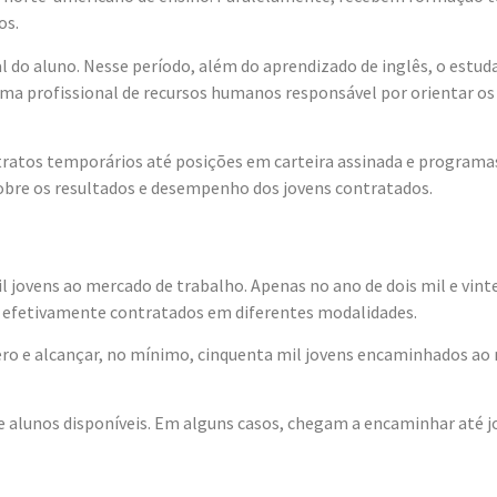
os.
nal do aluno. Nesse período, além do aprendizado de inglês, o est
ma profissional de recursos humanos responsável por orientar os a
ontratos temporários até posições em carteira assinada e progr
bre os resultados e desempenho dos jovens contratados.
 jovens ao mercado de trabalho. Apenas no ano de dois mil e vinte
m efetivamente contratados em diferentes modalidades.
úmero e alcançar, no mínimo, cinquenta mil jovens encaminhados a
ue alunos disponíveis. Em alguns casos, chegam a encaminhar até