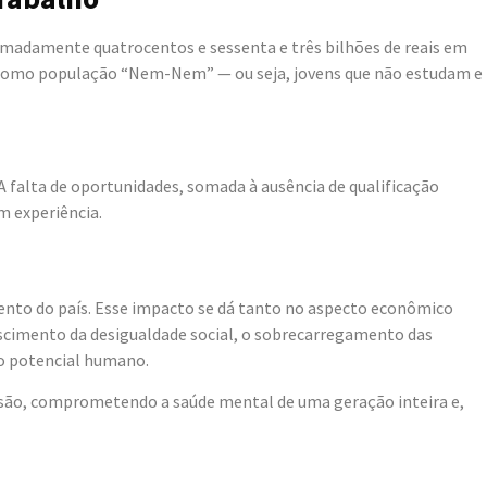
imadamente quatrocentos e sessenta e três bilhões de reais em
ido como população “Nem-Nem” — ou seja, jovens que não estudam e
 A falta de oportunidades, somada à ausência de qualificação
m experiência.
mento do país. Esse impacto se dá tanto no aspecto econômico
crescimento da desigualdade social, o sobrecarregamento das
 do potencial humano.
ssão, comprometendo a saúde mental de uma geração inteira e,