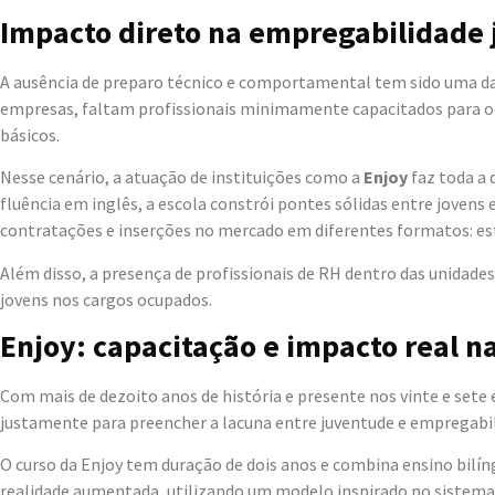
Impacto direto na empregabilidade 
A ausência de preparo técnico e comportamental tem sido uma das
empresas, faltam profissionais minimamente capacitados para ocu
básicos.
Nesse cenário, a atuação de instituições como a
Enjoy
faz toda a 
fluência em inglês, a escola constrói pontes sólidas entre jovens
contratações e inserções no mercado em diferentes formatos: est
Além disso, a presença de profissionais de RH dentro das unida
jovens nos cargos ocupados.
Enjoy: capacitação e impacto real n
Com mais de dezoito anos de história e presente nos vinte e sete 
justamente para preencher a lacuna entre juventude e empregabi
O curso da Enjoy tem duração de dois anos e combina ensino bilí
realidade aumentada, utilizando um modelo inspirado no siste