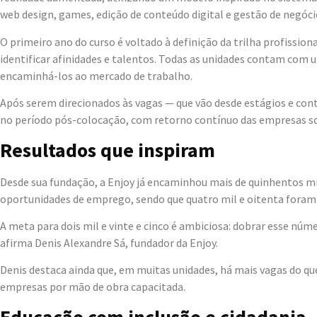
web design, games, edição de conteúdo digital e gestão de negóci
O primeiro ano do curso é voltado à definição da trilha profissio
identificar afinidades e talentos. Todas as unidades contam com u
encaminhá-los ao mercado de trabalho.
Após serem direcionados às vagas — que vão desde estágios e c
no período pós-colocação, com retorno contínuo das empresas so
Resultados que inspiram
Desde sua fundação, a Enjoy já encaminhou mais de quinhentos mil
oportunidades de emprego, sendo que quatro mil e oitenta fora
A meta para dois mil e vinte e cinco é ambiciosa: dobrar esse n
afirma Denis Alexandre Sá, fundador da Enjoy.
Denis destaca ainda que, em muitas unidades, há mais vagas do q
empresas por mão de obra capacitada.
Educação com inclusão e cidadania