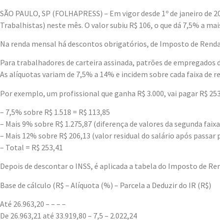
S
ÃO PAULO, SP (FOLHAPRESS) – Em vigor desde 1º de janeiro de 202
Trabalhistas) neste mês. O valor subiu R$ 106, o que dá 7,5% a mai
Na renda mensal há descontos obrigatórios, de Imposto de Renda e
Para trabalhadores de carteira assinada, patrões de empregados 
As alíquotas variam de 7,5% a 14% e incidem sobre cada faixa de r
Por exemplo, um profissional que ganha R$ 3.000, vai pagar R$ 253,
– 7,5% sobre R$ 1.518 = R$ 113,85
– Mais 9% sobre R$ 1.275,87 (diferença de valores da segunda faixa
– Mais 12% sobre R$ 206,13 (valor residual do salário após passar p
– Total = R$ 253,41
Depois de descontar o INSS, é aplicada a tabela do Imposto de Ren
Base de cálculo (R$ – Alíquota (%) – Parcela a Deduzir do IR (R$)
Até 26.963,20 – – – –
De 26.963,21 até 33.919,80 – 7,5 – 2.022,24