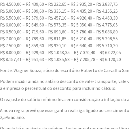
R$ 4.500,00 – R$ 439,60 – R$ 222,65 – R$ 3.935,20 – R$ 3.837,75
R$ 5.000,00 – R$ 509,60 – R$ 335,15 – R$ 4.435,20 – R$ 4.155,25
R$ 5.500,00 – R$ 579,60 – R$ 457,10 – R$ 4.920,40 – R$ 4.463,30
R$ 6.000,00 – R$ 649,60 – R$ 575,35 – R$ 5.350,40 – R$ 4.775,05
R$ 6.500,00 – R$ 719,60 – R$ 693,60 – R$ 5.780,40 – R$ 5.086,80
R$ 7.000,00 – R$ 789,60 – R$ 811,85 – R$ 6.210,40 – R$ 5.398,55
R$ 7.500,00 – R$ 859,60 – R$ 930,10 – R$ 6.640,40 – R$ 5.710,30
R$ 8.000,00 – R$ 929,60 – R$ 1.048,35 – R$ 7.070,40 – R$ 6.022,05
R$ 8.157,41 – R$ 951,63 – R$ 1.085,58 – R$ 7.205,78 – R$ 6.120,20
Fonte: Wagner Souza, sócio do escritório Roberto de Carvalho S
Podem incidir ainda no salário desconto de vale-transporte, vale-
a empresa o percentual do desconto para incluir no cálculo.
O reajuste do salário mínimo leva em consideração a inflação do 
A nova regra prevê que esse ganho real siga ligado ao cresciment
2,5% ao ano.
Quando há o reajuste do mínimo, todas as outras rendas que têm 