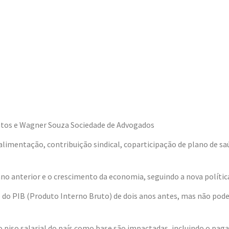
antos e Wagner Souza Sociedade de Advogados
alimentação, contribuição sindical, coparticipação de plano de saú
ano anterior e o crescimento da economia, seguindo a nova polític
o do PIB (Produto Interno Bruto) de dois anos antes, mas não pode
o piso salarial do país como base são impactadas, incluindo o pa