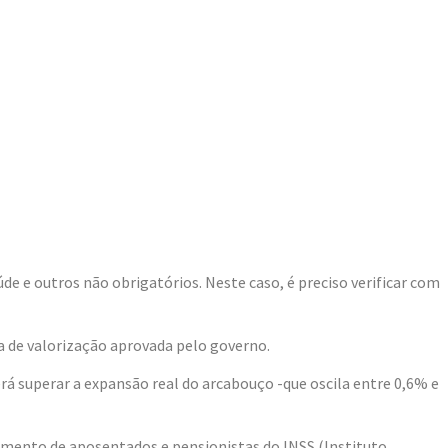
de e outros não obrigatórios. Neste caso, é preciso verificar com
a de valorização aprovada pelo governo.
rá superar a expansão real do arcabouço -que oscila entre 0,6% e
gamento de aposentados e pensionistas do INSS (Instituto