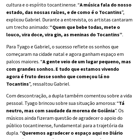
cultura e o espírito tocantinense. “
A música fala do nosso
estado, das nossas raízes, e de como é o Tocantins
”,
explicou Gabriel. Durante a entrevista, os artistas cantaram
um trecho animado:
“Quem que bebe todas, mete o
louco, vira doce, vira gin, as meninas do Tocantins”
.
Para Tyago e Gabriel, o sucesso reflete os sonhos que
começaram na cidade natal e agora ganham espaço em
palcos maiores. “
A gente veio de um lugar pequeno, mas
com grandes sonhos. E tudo que estamos vivendo
agora é fruto desse sonho que começou lá no
Tocantins
”, ressaltou Gabriel.
Com descontração, a dupla também comentou sobre a vida
pessoal. Tyago brincou sobre sua situação amorosa: “
Tá
neutro, mas com saudade da morena de Goiânia
”. Os
músicos ainda fizeram questão de agradecer o apoio do
público tocantinense, fundamental para a trajetória da
dupla. “
Queremos agradecer o espaço aqui no Diário